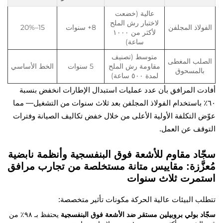
عالية (خضعت
لاختبار رش الملح
ولاذ المجلفن
8+ سنوات
15–20%
لأكثر من ١٠٠٠
ساعة)
متوسط (تصنيف
صلب المغطى
مقاومة رش الملح
5 سنوات
الخط الأساسي
بالمسحوق
لمدة ٥٠٠ ساعة)
ت المرافق بأن عدد عمليات استبدال الإطارات انخفض بنسبة
٦٪ باستخدام الفولاذ المجلفن بعد ثلاث سنوات من التشغيل— مما
 التكلفة الأولية الأعلى من خلال خفض تكاليف الصيانة وفترات
وقف عن العمل.
اد مقاوم للأشعة فوق البنفسجية وأنظمة نابضية
زَّزة: مقاييس متانة مستخلصة من تجارب مرافق
مرت ثلاث سنوات
ب البيئات عالية الحركة مكونات تأثير متخصصة:
د بولي بروبيلين مستقر ضد الأشعة فوق البنفسجية
يحتفظ بـ ٩٨٪ من