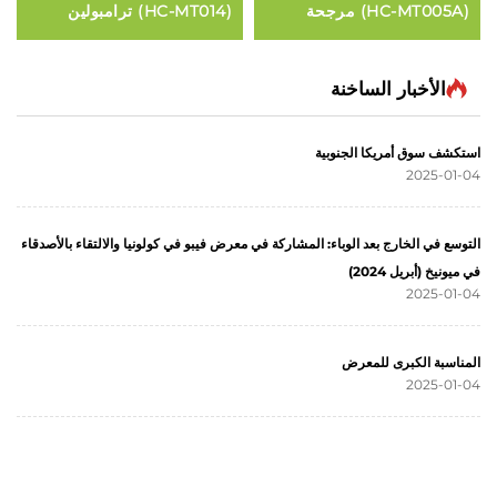
(HC-MT005A) مرجحة
(HC-MT014) ترامبولين
أطفال مع مقابض
سداسي الأضلاع للأطفال مع
Pilates ال
شبكة أمان
الأخبار الساخنة
شف سوق أمريكا الجنوبية
2025-0
ع في الخارج بعد الوباء: المشاركة في معرض فيبو في كولونيا والالتقاء بالأصدقاء
نيخ (أبريل 2024)
2025-0
اسبة الكبرى للمعرض
2025-0