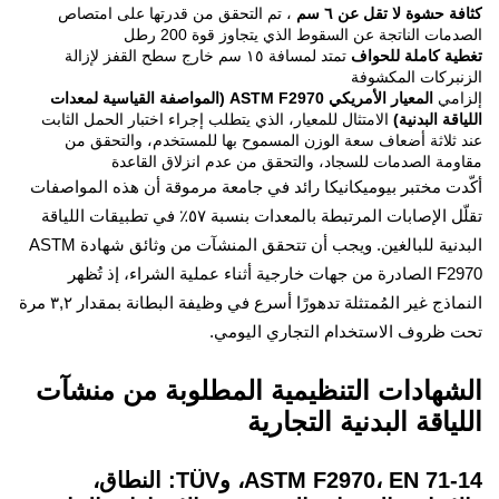
ة حشوة لا تقل عن ٦ سم
، تم التحقق من قدرتها على امتصاص
مات الناتجة عن السقوط الذي يتجاوز قوة 200 رطل
ة كاملة للحواف
تمتد لمسافة ١٥ سم خارج سطح القفز لإزالة
بركات المكشوفة
امي
المعيار الأمريكي ASTM F2970 (المواصفة القياسية لمعدات
اقة البدنية)
الامتثال للمعيار، الذي يتطلب إجراء اختبار الحمل الثابت
ثلاثة أضعاف سعة الوزن المسموح بها للمستخدم، والتحقق من
مة الصدمات للسجاد، والتحقق من عدم انزلاق القاعدة
ت مختبر بيوميكانيكا رائد في جامعة مرموقة أن هذه المواصفات
تقلّل الإصابات المرتبطة بالمعدات بنسبة ٥٧٪ في تطبيقات اللياقة
البدنية للبالغين. ويجب أن تتحقق المنشآت من وثائق شهادة ASTM
F2970 الصادرة من جهات خارجية أثناء عملية الشراء، إذ تُظهر
النماذج غير المُمتثلة تدهورًا أسرع في وظيفة البطانة بمقدار ٣,٢ مرة
 ظروف الاستخدام التجاري اليومي.
شهادات التنظيمية المطلوبة من منشآت
ياقة البدنية التجارية
ASTM F2970، EN 71-14، وTÜV: النطاق،