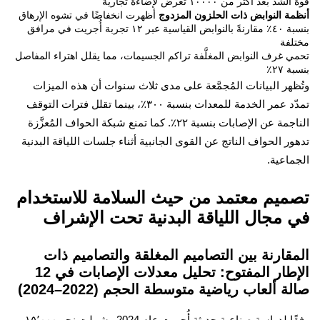
 بعد أكثر من ١٠٠٠٠ تعرض لإضاءة تجارية
ة النوابض ذات الحلزون المزدوج
أظهرت انخفاضًا في تشوه الإرهاق
بنسبة ٤٠٪ مقارنةً بالنوابض القياسية عبر ١٢ تجربة أُجريت في مرافق
فة
 غرف النوابض المغلَّفة تراكم الجسيمات، مما يقلل اهتراء المفاصل
٢٧٪
هر البيانات المُجمَّعة على مدى ثلاث سنوات أن هذه الميزات
تمدّد عمر الخدمة للمعدات بنسبة ٣٠٠٪، بينما تقلل فترات التوقف
الناجمة عن الإصابات بنسبة ٢٢٪. كما تمنع شبكة الحواف المُعزَّزة
ر الحواف الناتج عن القوى الجانبية أثناء جلسات اللياقة البدنية
اعية.
ميم معتمد من حيث السلامة للاستخدام
 مجال اللياقة البدنية تحت الإشراف
قارنة بين التصاميم المغلقة والتصاميم ذات
الإطار المفتوح: تحليل معدلات الإصابات في 12
ة ألعاب رياضية متوسطة الحجم (2022–2024)
وفقًا لدراسة صناعية حديثة أُجريت عام 2024 وشملت نحو ١٥٬٠٠٠