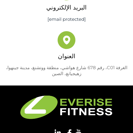
البريد الإلكتروني
[email protected]
العنوان
الغرفة C01، رقم 678 شارع هواشي، منطقة ووتشنغ، مدينة جينهوا،
زهيجيانغ، الصين