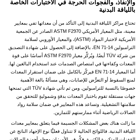
إنفاذ، والفجوات الحرجة في الاختبارات الخاصة
لياقة البدنية
ج مراكز اللياقة البدنية إلى التأكد من أن معداتها تفي بمعايير
معينة، مثل المعيار الأمريكي ASTM F2970 الصادر عن الجمعية
الأمريكية لاختبار المواد (ASTM)، والمعيار الأوروبي لسلامة
الترامبولين EN 71-14، بالإضافة إلى الحصول على شهادة التصديق
من شركة TÜV أيضًا. ويُركِّز معيار ASTM F2970 أساسًا على قوة
دات وكفاءتها في امتصاص الصدمات عند استخدام البالغين لها.
أما المعيار EN 71-14 فيركّز بالكامل على ضمان استقرار المعدات
 السقوط أو التعرُّض للإصابات، وهي مسألةٌ بالغة الأهمية
خصوصًا بالنسبة للترامبولين. ومن ثم تأتي شهادة TÜV التي تمنحها
 مستقلة تقوم باختبار المعدات بدقةٍ وشموليةٍ للتحقق من
تها التشغيلية. وتساعد هذه المعايير في ضمان سلامة رواد
لات الرياضية أثناء ممارستهم للتمارين.
الت هناك بعض المشكلات الجسيمة فيما يتعلق بمعايير معدات
اقة البدنية. فاللوائح الحالية لا تتناول فعليًّا نوع الإجهاد الناتج عن
زات المتكررة الكثيرة. فكِّر في الأمر: إن معظم أجهزة الصالات