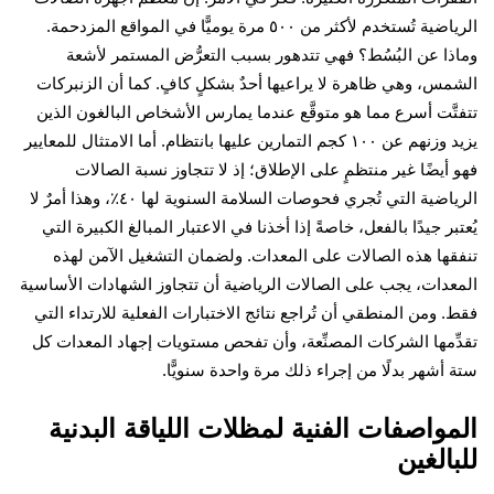
الرياضية تُستخدم لأكثر من ٥٠٠ مرة يوميًّا في المواقع المزدحمة.
ا عن البُسُط؟ فهي تتدهور بسبب التعرُّض المستمر لأشعة
س، وهي ظاهرة لا يراعيها أحدٌ بشكلٍ كافٍ. كما أن الزنبركات
َّت أسرع مما هو متوقَّع عندما يمارس الأشخاص البالغون الذين
يزيد وزنهم عن ١٠٠ كجم التمارين عليها بانتظام. أما الامتثال للمعايير
أيضًا غير منتظمٍ على الإطلاق؛ إذ لا تتجاوز نسبة الصالات
الرياضية التي تُجري فحوصات السلامة السنوية لها ٤٠٪، وهذا أمرٌ لا
بر جيدًا بالفعل، خاصةً إذا أخذنا في الاعتبار المبالغ الكبيرة التي
ها هذه الصالات على المعدات. ولضمان التشغيل الآمن لهذه
دات، يجب على الصالات الرياضية أن تتجاوز الشهادات الأساسية
 ومن المنطقي أن تُراجع نتائج الاختبارات الفعلية للارتداء التي
ّمها الشركات المصنِّعة، وأن تفحص مستويات إجهاد المعدات كل
أشهر بدلًا من إجراء ذلك مرة واحدة سنويًّا.
واصفات الفنية لمظلات اللياقة البدنية
الغين