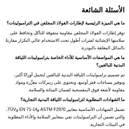
سئلة الشائعة
ي الميزة الرئيسية لإطارات الفولاذ المجلفن في الترامبولينات؟
 إطارات الفولاذ المجلفن مقاومة متفوقة للتآكل وتحافظ على
تها الإنشائية لفترات أطول تحت الاستخدام عالي التكرار مقارنةً
دائل المغلفة بالبودرة.
ي المواصفات الأساسية للأداء الخاصة بترامبولينات اللياقة
نية للبالغين؟
صميم ترامبولينات اللياقة البدنية للبالغين لتحمل أوزانًا أكبر،
ير مساحات قفز أوسع، وتحتوي على زنبركات معزَّزة ومواد
مة لأشعة فوق البنفسجية لضمان المتانة والسلامة.
لشهادات المطلوبة لترامبولينات اللياقة البدنية التجارية؟
تشمل الشهادات الأساسية معايير ASTM F2970 وEN 71-14 وTÜV،
ي تضمن أن الترامبولينات تفي بمعايير السلامة والأداء المطلوبة
لبيئات التجارية.