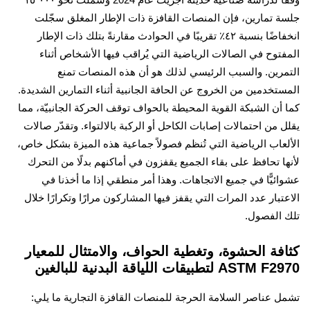
 تمارين، فإن المنصات القافزة ذات الإطار المغلق سجّلت
انخفاضًا بنسبة ٤٢٪ تقريبًا في الحوادث مقارنةً بتلك ذات الإطار
توح في الصالات الرياضية التي يُراقب فيها الأشخاص أثناء
رين. والسبب الرئيسي لذلك هو أن هذه المنصات تمنع
تخدمين من الخروج عن الحافة الجانبية أثناء التمارين الشديدة.
أن الشبكة القوية المحيطة بالحواف توقف الحركة الجانبيّة، مما
 من احتمالات إصابات الكاحل أو الركبة بالالتواء. وتقدّر صالات
عاب الرياضية التي تُنظم فصولاً جماعية هذه الميزة بشكل خاص،
ا تحافظ على بقاء الجميع يقفزون في أماكنهم بدلًا من التحرك
ئيًّا في جميع الاتجاهات. وهذا أمر منطقي إذا ما أخذنا في
تبار عدد المرات التي يقفز فيها المشاركون مرارًا وتكرارًا خلال
 الفصول.
فة الحشوة، وتغطية الحواف، والامتثال للمعيار
AS لتطبيقات اللياقة البدنية للبالغين
 عناصر السلامة الحرجة للمنصات القافزة التجارية ما يلي: