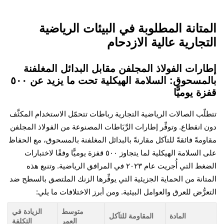
تانة المطلوبة في البيئات الرياضية
جارية عالية الازدحام
رات الفولاذ المجلفن مقابل البدائل المغلفنة
بالمسحوق: السلامة الهيكلية تحت ما يزيد عن ٥٠٠
ة يوميًّا
ّب الصالات الرياضية التجارية رباطات تتحمّل الاستخدام المكثَّف
انقطاع. وتوفِّر إطارات الرَّبَاطات المصنوعة من الفولاذ المجلفن
مةً فائقةً للتآكل مقارنةً بالبدائل المغلفنة بالمسحوق، مع الحفاظ
على السلامة الهيكلية لما يتجاوز ٥٠٠ قفزة يوميًّا وفقًا لاختبارات
الضغط التي أُجريت عام ٢٠٢٣ في المرافق الرياضية. وتنبع هذه
انة من الحماية الجزيئية التي يوفِّرها الزنك الملتصق بالسطح ضد
رُّض للعرق والعوامل البيئية. ومن أبرز الاختلافات ما يلي:
متوسط
الزيادة في
المادة
المقاومة للتآكل
العمر
التكلفة