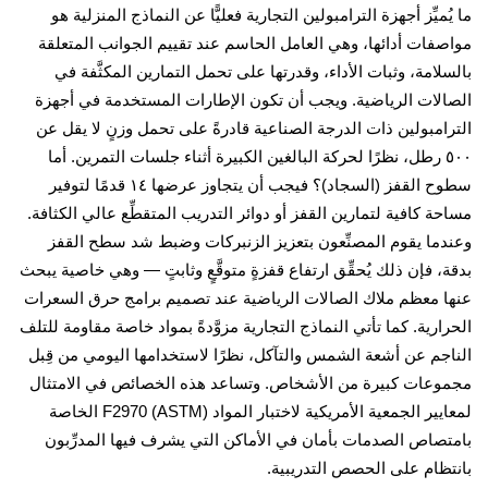
ُميِّز أجهزة الترامبولين التجارية فعليًّا عن النماذج المنزلية هو
فات أدائها، وهي العامل الحاسم عند تقييم الجوانب المتعلقة
لامة، وثبات الأداء، وقدرتها على تحمل التمارين المكثَّفة في
لات الرياضية. ويجب أن تكون الإطارات المستخدمة في أجهزة
امبولين ذات الدرجة الصناعية قادرةً على تحمل وزنٍ لا يقل عن
٥٠٠ رطل، نظرًا لحركة البالغين الكبيرة أثناء جلسات التمرين. أما
سطوح القفز (السجاد)؟ فيجب أن يتجاوز عرضها ١٤ قدمًا لتوفير
ة كافية لتمارين القفز أو دوائر التدريب المتقطِّع عالي الكثافة.
ما يقوم المصنِّعون بتعزيز الزنبركات وضبط شد سطح القفز
، فإن ذلك يُحقِّق ارتفاع قفزةٍ متوقَّعٍ وثابتٍ — وهي خاصية يبحث
 معظم ملاك الصالات الرياضية عند تصميم برامج حرق السعرات
ارية. كما تأتي النماذج التجارية مزوَّدةً بمواد خاصة مقاومة للتلف
جم عن أشعة الشمس والتآكل، نظرًا لاستخدامها اليومي من قِبل
وعات كبيرة من الأشخاص. وتساعد هذه الخصائص في الامتثال
لمعايير الجمعية الأمريكية لاختبار المواد (ASTM) F2970 الخاصة
صاص الصدمات بأمان في الأماكن التي يشرف فيها المدرِّبون
ظام على الحصص التدريبية.