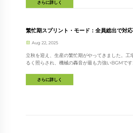
可能かつ国際規格に適合した信頼できる製造元と
さらに詳しく
本日見積依頼をどうぞ。
繁忙期スプリント・モード：全員総出で対応
Aug 22, 2025
立秋を迎え、生産の繁忙期がやってきました。工
るく照らされ、機械の轟音が最も力強いBGMです
れが私たちの繁忙期のリズムです。一つ一つのネ
に進み、ev...
さらに詳しく