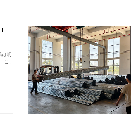
提携。
！
場は明
。こ
ジが前