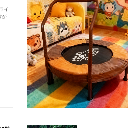
プライ
けがを
介しま
くださ