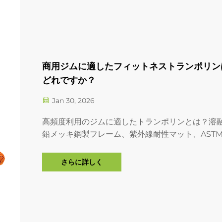
商用ジムに適したフィットネストランポリン
どれですか？
Jan 30, 2026
高頻度利用のジムに適したトランポリンとは？溶
鉛メッキ鋼製フレーム、紫外線耐性マット、AST
F2970適合規格、および負傷者数42％削減という
をご紹介します。商用向け購入ガイドをご入手く
さらに詳しく
い。