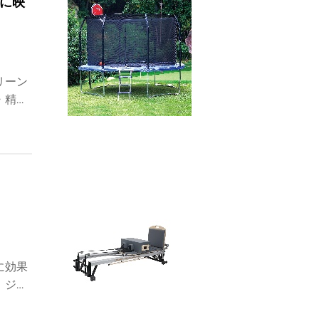
に映
リーン
・精神
策や誰
ぐチェ
に効果
。ジ
マイズ