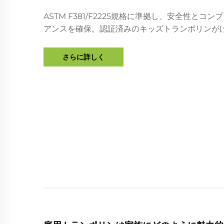
ASTM F381/F2225規格に準拠し、安全性とコン
アンスを確保。認証済みのキッズトランポリンが
63%削減し、小売業者の信頼を高める方法をご紹
す。今すぐ完全な安全チェックリストを入手して
さらに詳しく
い。