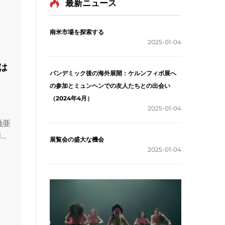
最新ニュース
南米市場を探索する
2025-01-04
は
パンデミック後の海外展開：ケルンフィボ展へ
の参加とミュンヘンでの友人たちとの出会い
（2024年4月）
2025-01-04
融亜
M
展覧会の盛大な機会
特長
2025-01-04
ださ