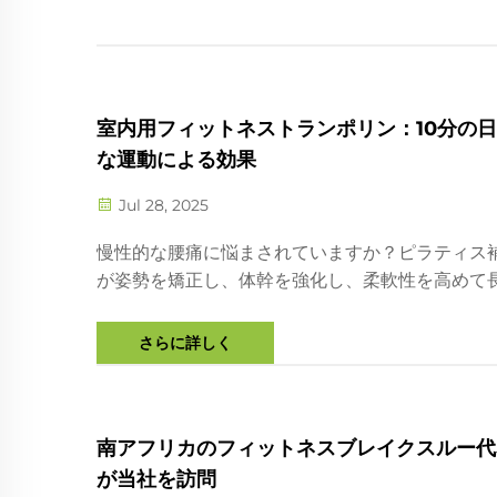
室内用フィットネストランポリン：10分の
な運動による効果
Jul 28, 2025
慢性的な腰痛に悩まされていますか？ピラティス
が姿勢を矯正し、体幹を強化し、柔軟性を高めて
の痛みを軽減する方法を発見してください。今日
済みのこれらのツールを試してみましょう。
さらに詳しく
南アフリカのフィットネスブレイクスルー代
が当社を訪問