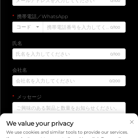
0/100
携帯電話／WhatsApp
コード
0/100
氏名
0/100
会社名
0/200
メッセージ
We value your privacy
0/1000
We use cookies and similar tools to provide our services.