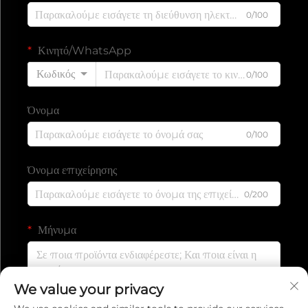
0/100
Κινητό/WhatsApp
Κωδικός
0/100
Όνομα
0/100
Όνομα επιχείρησης
0/200
Μήνυμα
We value your privacy
0/1000