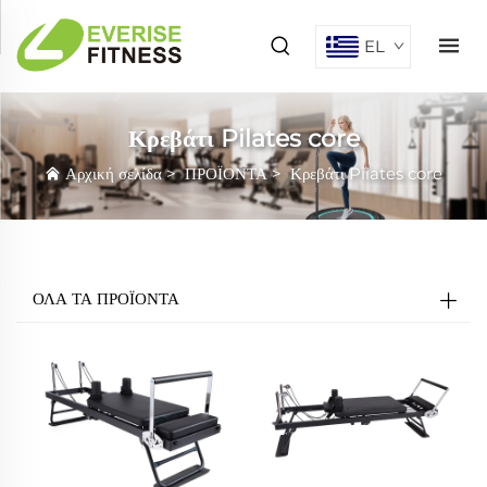
EL
Κρεβάτι Pilates core
Αρχική σελίδα
>
ΠΡΟΪΟΝΤΑ
>
Κρεβάτι Pilates core
ΟΛΑ ΤΑ ΠΡΟΪΟΝΤΑ