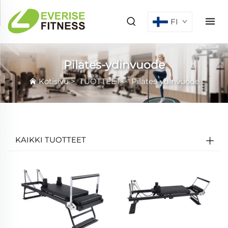
FI
Pilates-ydinvuode
Kotisivu
>
TUOTTEET
>
Pilates-ydinvuode
KAIKKI TUOTTEET