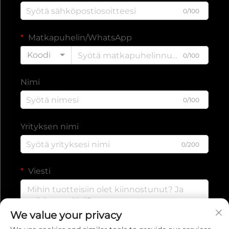
0/100
Matkapuhelin/WhatsApp
Koodi
0/100
Nimi
0/100
Yrityksen nimi
0/200
Viesti
We value your privacy
0/1000