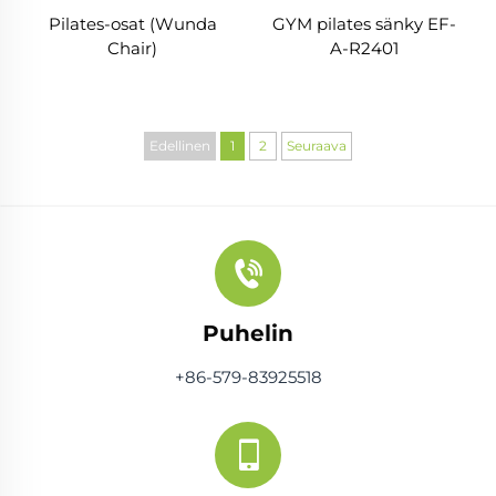
Pilates-osat (Wunda
GYM pilates sänky EF-
Chair)
A-R2401
Edellinen
1
2
Seuraava
Puhelin
+86-579-83925518