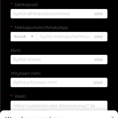
Sähköposti
0/100
Matkapuhelin/WhatsApp
Koodi
0/100
Nimi
0/100
Yrityksen nimi
0/200
Viesti