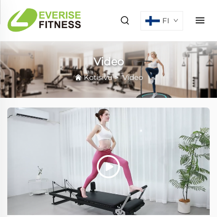
FI
Video
Kotisivu
>
Video