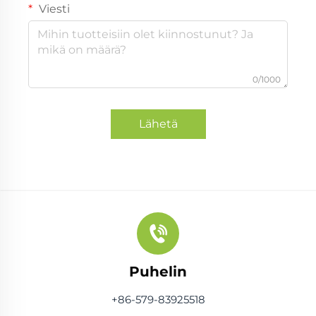
Viesti
0/1000
Lähetä
Puhelin
+86-579-83925518