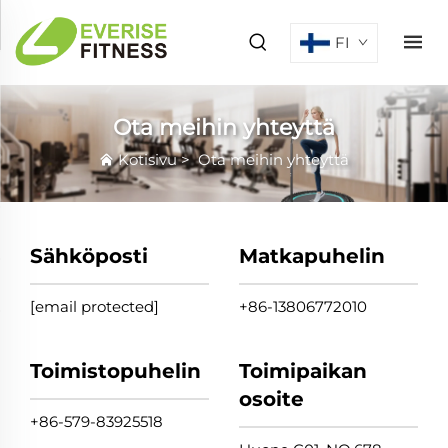
FI
Ota meihin yhteyttä
Kotisivu
>
Ota meihin yhteyttä
Sähköposti
Matkapuhelin
[email protected]
+86-13806772010
Toimistopuhelin
Toimipaikan
osoite
+86-579-83925518