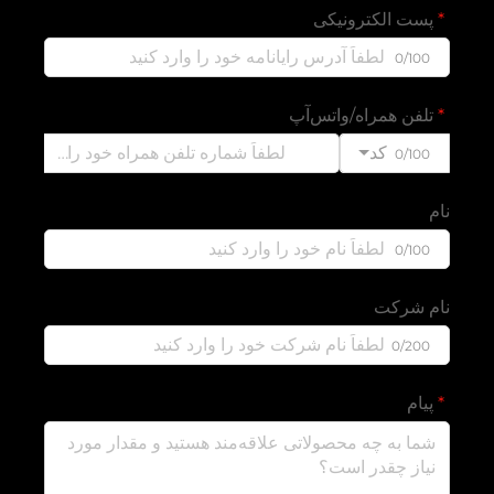
پست الکترونیکی
0/100
تلفن همراه/واتس‌آپ
کد
0/100
نام
0/100
نام شرکت
0/200
پیام