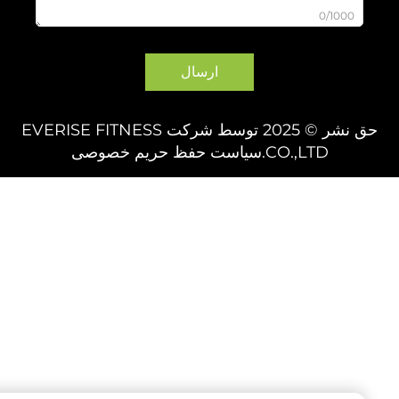
0/1000
ارسال
حق نشر © 2025 توسط شرکت EVERISE FITNESS
CO.,LTD.
سیاست حفظ حریم خصوصی