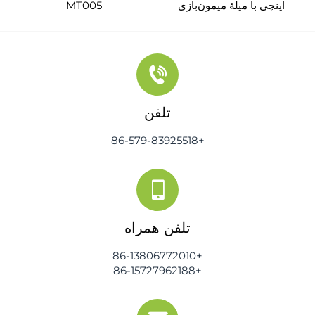
اینچی با میلهٔ میمون‌بازی
MT005
تلفن
+86-579-83925518
تلفن همراه
+86-13806772010
+86-15727962188