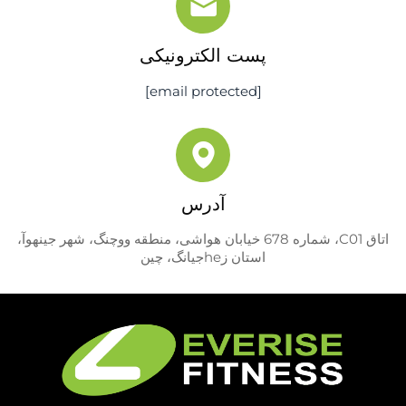
پست الکترونیکی
[email protected]
آدرس
اتاق C01، شماره 678 خیابان هواشی، منطقه ووچنگ، شهر جینهوآ،
استان زheجیانگ، چین