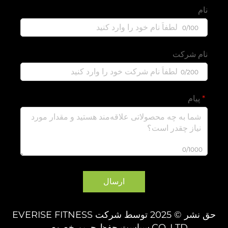
نام
0/100
نام شرکت
0/200
پیام
0/1000
ارسال
حق نشر © 2025 توسط شرکت EVERISE FITNESS
CO.,LTD.
سیاست حفظ حریم خصوصی