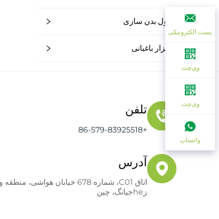
محصول بدن سازی
پست الکترونیکی
انبار ابزار باغبانی
وی‌چت
وی‌چت
تلفن
+86-579-83925518
واتساپ
آدرس
اتاق C01، شماره 678 خیابان هواشی
زheجیانگ، چین