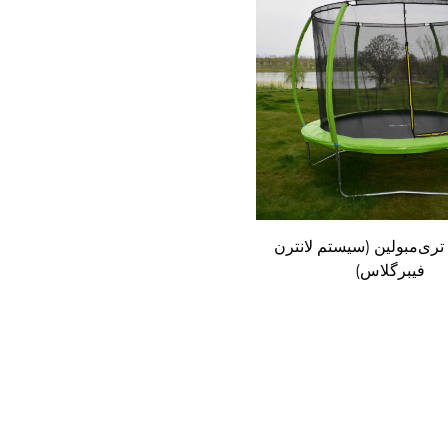
HC-LT) تری‌مبولین (سیستم لانترن
فیبرگلاس)