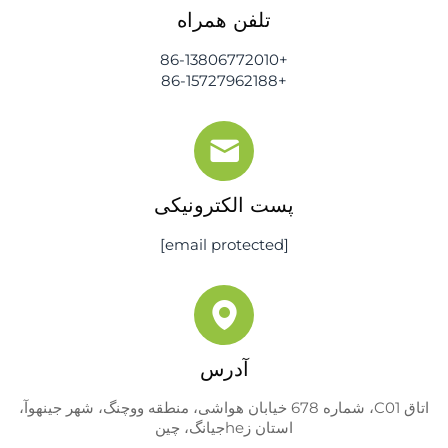
تلفن همراه
+86-13806772010
+86-15727962188
پست الکترونیکی
[email protected]
آدرس
اتاق C01، شماره 678 خیابان هواشی، منطقه ووچنگ، شهر جینهوآ،
استان زheجیانگ، چین