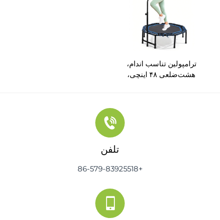
ترامپولین تناسب اندام،
هشت‌ضلعی ۴۸ اینچی،
چهارتا تا شونده با دسته‌گیر
(HC-MT026)
تلفن
+86-579-83925518