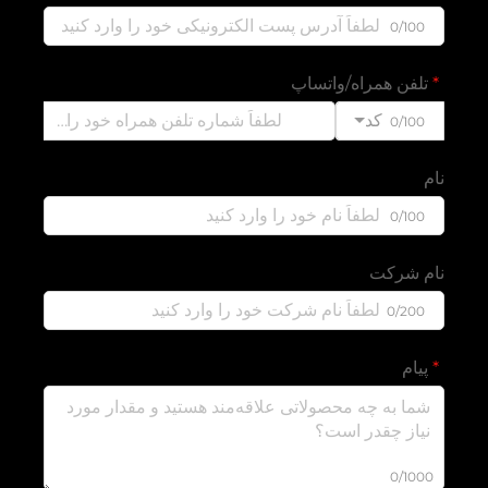
0/100
تلفن همراه/واتساپ
کد
0/100
نام
0/100
نام شرکت
0/200
پیام
0/1000