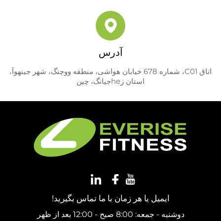
آدرس
اتاق C01، شماره 678 خیابان هواشی، منطقه ووچنگ، شهر جینهوآ،
استان زheجیانگ، چین
ایمیل یا هر زمان با ما تماس بگیرید!
دوشنبه - جمعه: 8:00 صبح - 12:00 بعد از ظهر