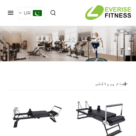
UR
گھر کا پلاٹس کور بیڈ
فحہ اول
>
محصولات
>
پلاتس کور بیڈ
>
گھر کا پلاٹس کور بیڈ
مام پروڈکٹس