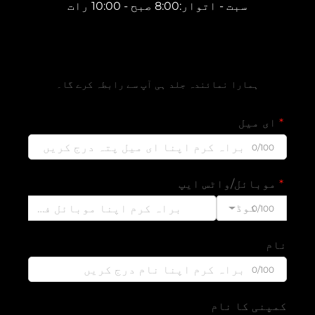
سبت - اتوار:8:00 صبح - 10:00 رات
مفت قیمتی تخمین حاصل کریں
ہمارا نمائندہ جلد ہی آپ سے رابطہ کرے گا۔
ای میل
0/100
موبائل/واٹس ایپ
کوڈ
0/100
نام
0/100
کمپنی کا نام