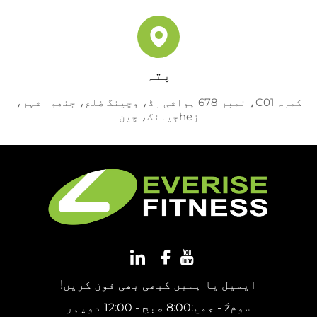
پتہ
کمرہ C01، نمبر 678 ہواشی رڈ، وچینگ ضلع، جنھوا شہر،
زheجیانگ، چین
ایمیل یا ہمیں کبھی بھی فون کریں!
سومź - جمع:8:00 صبح - 12:00 دوپہر