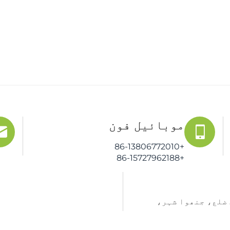
موبائیل فون
+86-13806772010
+86-15727962188
رڈ، وچینگ ضلع، جنھوا شہر،