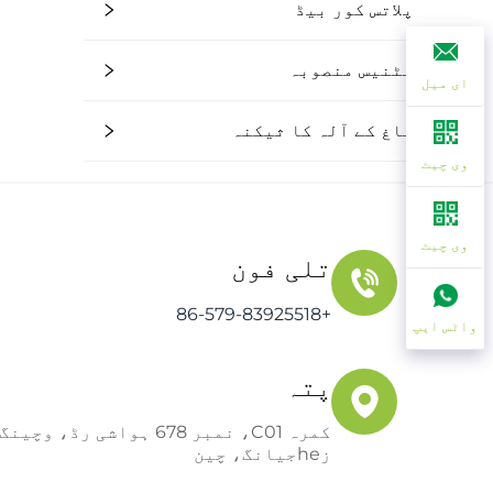
پلاتس کور بیڈ
فٹنیس منصوبہ
ای میل
باغ کے آلہ کا ثیکنہ
وی چیٹ
وی چیٹ
تلی فون
+86-579-83925518
واٹس ایپ
پتہ
کمرہ C01، نمبر 678 ہواشی 
زheجیانگ، چین