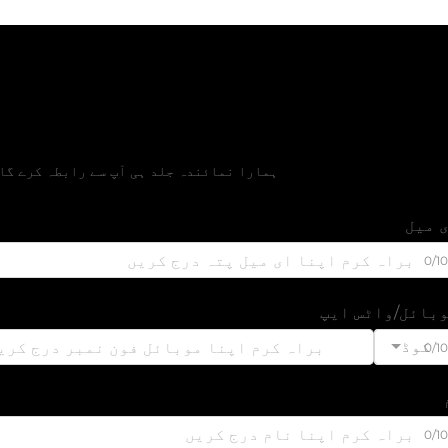
مفت قیمتی تخمین حاصل 
ہمارا نمائندہ جلد ہی آپ سے رابطہ کرے گا
 میل
0/1
بائل/واٹس ایپ
کوڈ
0/1
0/1