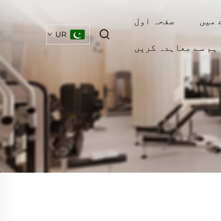
 میں
صفحہ اول
UR
ہم سے معاہدہ کریں