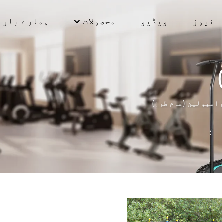
نیوز
ویڈیو
محصولات
ہمارے بارے
امپولین (عام طرز)