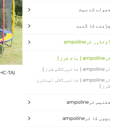
جھولے کے سیٹ
چڑھنے کا گنبد
آؤٹڈور ٹرampoline
ٹرampoline ( عام طرز )
ٹرampoline ( فائبرگلاس طرز )
ٹرampoline ( فائبرگلاس لینٹرن
طرز )
فٹنیس ٹرampoline
بچوں کا ٹرampoline