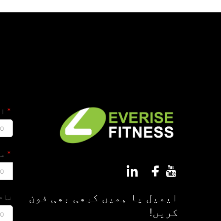
ای
00
مو
00
ایمیل یا ہمیں کبھی بھی فون
نام
کریں!
00