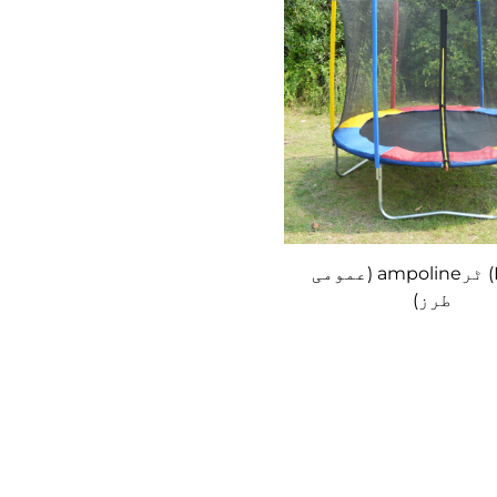
(HC-TA) ٹرampoline (عمومی
طرز)