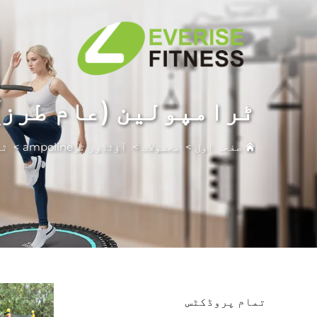
ٹرامپولین (عام طرز)
صفحہ اول
>
محصولات
>
آؤٹڈور ٹرampoline
>
ٹر
تمام پروڈکٹس