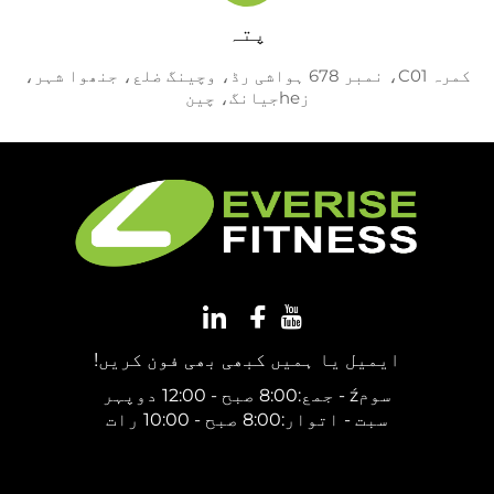
پتہ
کمرہ C01، نمبر 678 ہواشی رڈ، وچینگ ضلع، جنھوا شہر،
زheجیانگ، چین
ایمیل یا ہمیں کبھی بھی فون کریں!
سومź - جمع:8:00 صبح - 12:00 دوپہر
سبت - اتوار:8:00 صبح - 10:00 رات