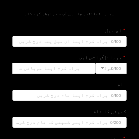
مفت قیمتی تخمین حاصل کریں
ہمارا نمائندہ جلد ہی آپ سے رابطہ کرے گا۔
ای میل
0/100
موبائل/واٹس ایپ
کوڈ
0/100
نام
0/100
کمپنی کا نام
0/200
پیغام