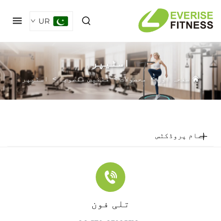
UR
اسٹیپر
صفحہ اول
>
محصولات
>
فٹنیس منصوبہ
>
اسٹیپر
مام پروڈکٹس
تلی فون