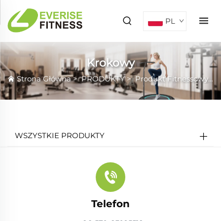
PL
Krokowy
Strona Główna
>
PRODUKTY
>
Produkt Fitnessowy
>
WSZYSTKIE PRODUKTY
Telefon