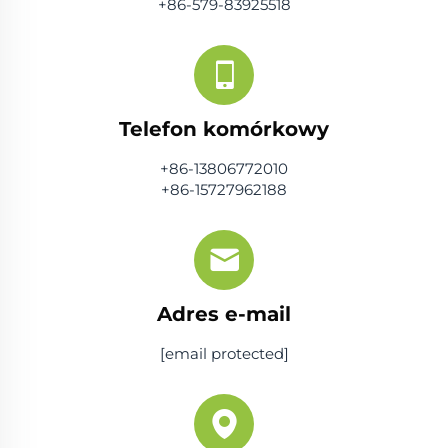
+86-579-83925518
Telefon komórkowy
+86-13806772010
+86-15727962188
Adres e-mail
[email protected]