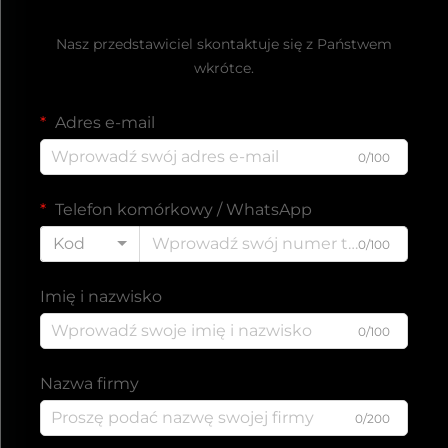
Uzyskaj bezpłatną ofertę
Nasz przedstawiciel skontaktuje się z Państwem
wkrótce.
Adres e-mail
0/100
Telefon komórkowy / WhatsApp
Kod
0/100
Imię i nazwisko
0/100
Nazwa firmy
0/200