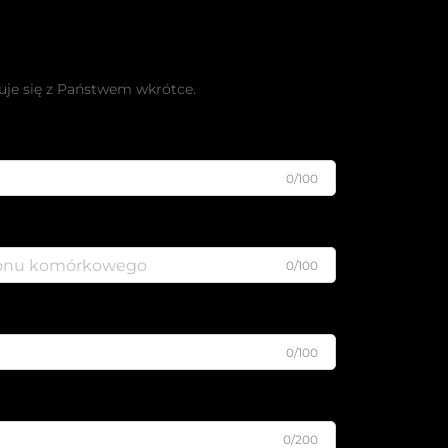
łatną ofertę
uje się z Państwem wkrótce.
0/100
0/100
0/100
0/200