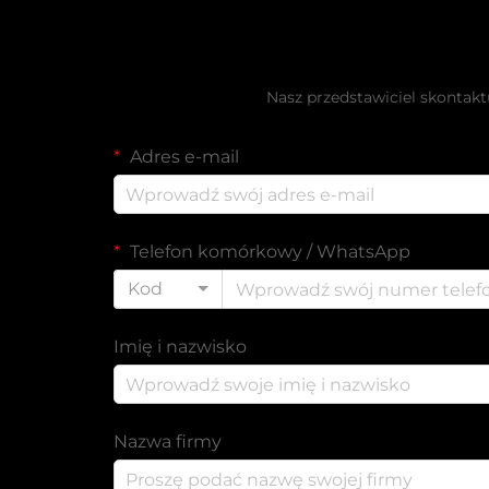
Uzyskaj bezp
Nasz przedstawiciel skontakt
Adres e-mail
Telefon komórkowy / WhatsApp
Kod
Imię i nazwisko
Nazwa firmy