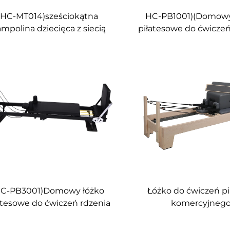
(HC-MT014)sześciokątna
HC-PB1001)(Domowy
ampolina dziecięca z siecią
piłatesowe do ćwiczeń
bezpieczeństwa
HC-PB3001)Domowy łóżko
Łóżko do ćwiczeń pi
atesowe do ćwiczeń rdzenia
komercyjneg