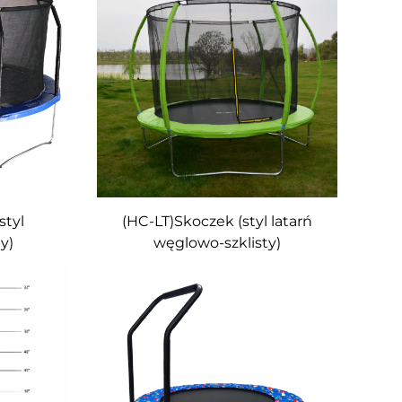
styl
(HC-LT)Skoczek (styl latarń
y)
węglowo-szklisty)