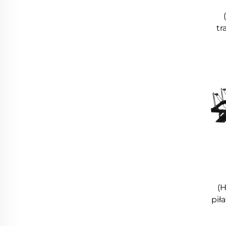
tr
(
pił