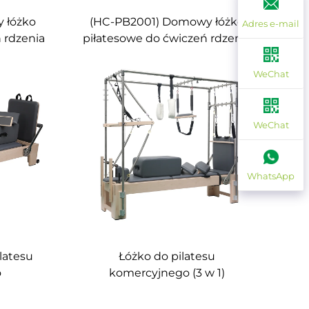
 łóżko
(HC-PB2001) Domowy łóżko
Adres e-mail
 rdzenia
piłatesowe do ćwiczeń rdzenia
WeChat
WeChat
WhatsApp
latesu
Łóżko do pilatesu
o
komercyjnego (3 w 1)