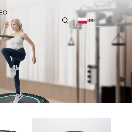
EO
PL