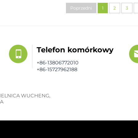
Poprzedni
1
2
3
Telefon komórkowy
+86-13806772010
+86-15727962188
 DZIELNICA WUCHENG,
NA