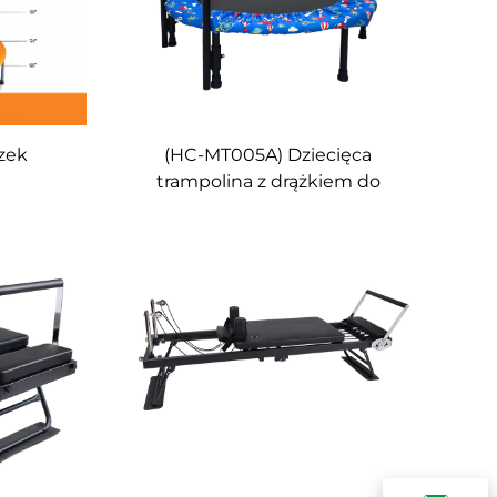
zek
(HC-MT005A) Dziecięca
trampolina z drążkiem do
trzymania