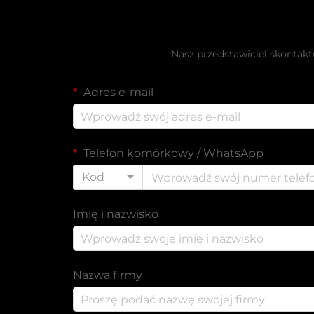
Uzyskaj bezp
Nasz przedstawiciel skontakt
Adres e-mail
Telefon komórkowy / WhatsApp
Kod
Imię i nazwisko
Nazwa firmy