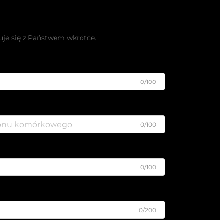
łatną ofertę
uje się z Państwem wkrótce.
0/100
0/100
0/100
0/200