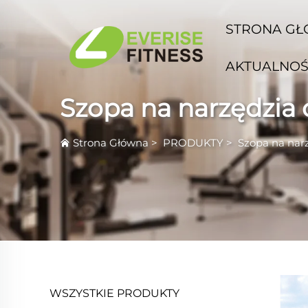
STRONA G
AKTUALNOŚ
Szopa na narzędzia
Strona Główna
>
PRODUKTY
>
Szopa na nar
WSZYSTKIE PRODUKTY