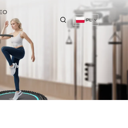
EO
PL