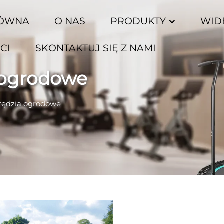
ŁÓWNA
O NAS
PRODUKTY
WID
CI
SKONTAKTUJ SIĘ Z NAMI
 ogrodowe
zędzia ogrodowe