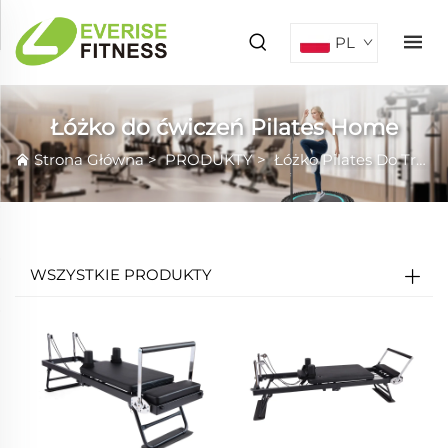
PL
Łóżko do ćwiczeń Pilates Home
Strona Główna
>
PRODUKTY
>
Łóżko Pilates Do Treningu Rdzenia
WSZYSTKIE PRODUKTY