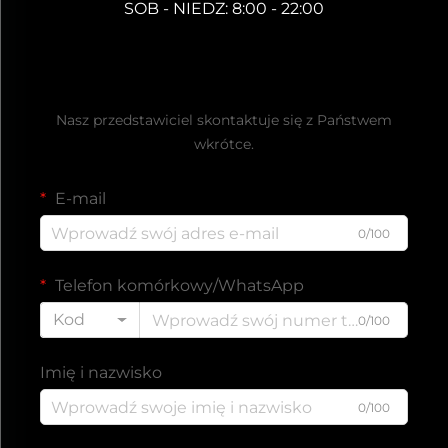
SOB - NIEDZ: 8:00 - 22:00
Uzyskaj bezpłatną ofertę
Nasz przedstawiciel skontaktuje się z Państwem
wkrótce.
E-mail
0/100
Telefon komórkowy/WhatsApp
Kod
0/100
Imię i nazwisko
0/100