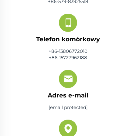
+86-579-83925518
Telefon komórkowy
+86-13806772010
+86-15727962188
Adres e-mail
[email protected]