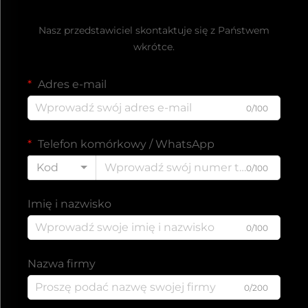
Uzyskaj bezpłatną ofertę
Nasz przedstawiciel skontaktuje się z Państwem
wkrótce.
Adres e-mail
0/100
Telefon komórkowy / WhatsApp
Kod
0/100
Imię i nazwisko
0/100
Nazwa firmy
0/200