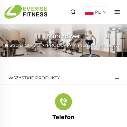
PL
Mini rower
Strona Główna
>
PRODUKTY
>
Produkt Fitnessowy
>
WSZYSTKIE PRODUKTY
Telefon