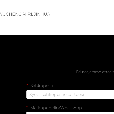
 WUCHENG PIIRI, JINHUA
Hanki ilmai
Edustajamme ottaa si
Sähköposti
Matkapuhelin/WhatsApp