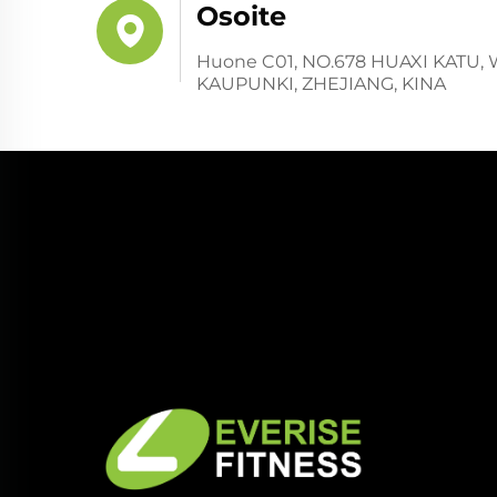
Osoite
Huone C01, NO.678 HUAXI KATU,
KAUPUNKI, ZHEJIANG, KINA