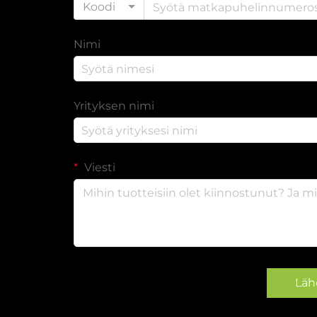
Koodi
Nimi
Yrityksen nimi
Viesti
Läh