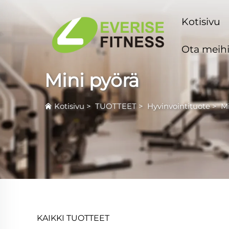
Kotisivu
Ota meihi
Mini pyörä
Kotisivu
>
TUOTTEET
>
Hyvinvointituote
>
Mi
KAIKKI TUOTTEET