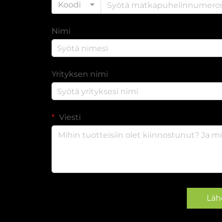
Koodi
Nimi
Yrityksen nimi
Viesti
Läh