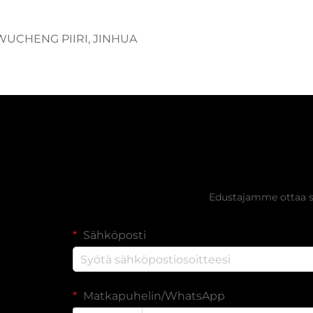
 WUCHENG PIIRI, JINHUA
Hanki ilmai
Edustajamme ottaa si
Sähköposti
Matkapuhelin/WhatsApp