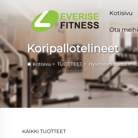
Kotisivu
Ota meihi
Koripallotelineet
Kotisivu
>
TUOTTEET
>
Hyvinvointituote
>
Ko
KAIKKI TUOTTEET