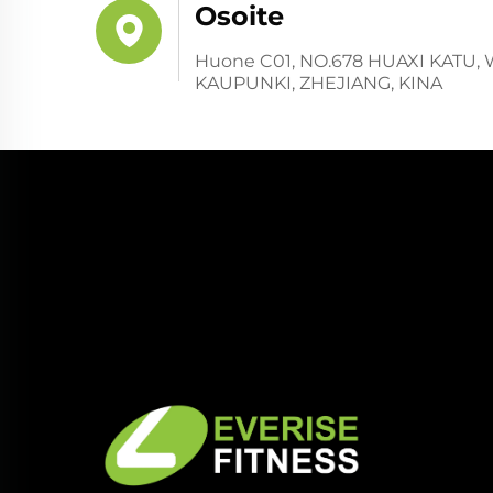
Osoite
Huone C01, NO.678 HUAXI KATU,
KAUPUNKI, ZHEJIANG, KINA