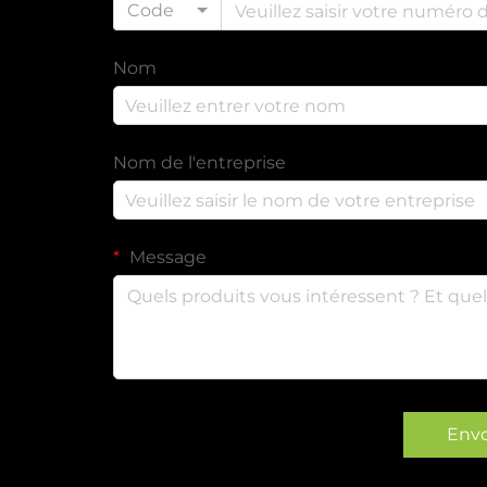
Code
Nom
Nom de l'entreprise
Message
Env