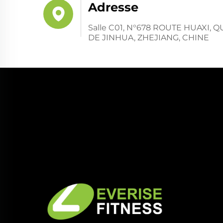
Adresse
Salle C01, N°678 ROUTE HUAXI,
DE JINHUA, ZHEJIANG, CHINE