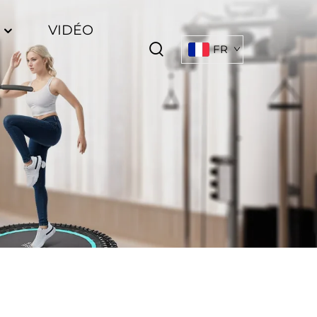
S
VIDÉO
FR