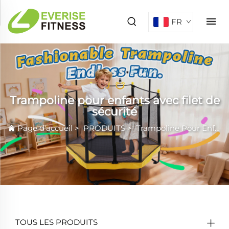
FR
Trampoline pour enfants avec filet de
sécurité
Page d'accueil
>
PRODUITS
>
Trampoline Pour Enfants
TOUS LES PRODUITS