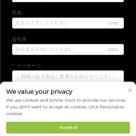
氏名
0/100
会社名
0/200
メッセージ
We value your privacy
0/1000
We use cookies and similar tools to provide our services.
If you don't want to accept all cookies, click Personalize
cookies.
送信
Accept all
著作権 © 2025 EVERISE FITNESS CO.,LTD.
プライバ