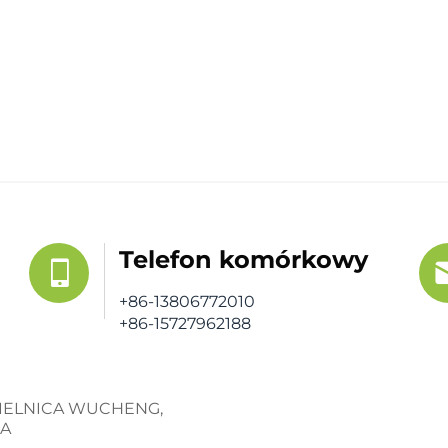
Telefon komórkowy
+86-13806772010
+86-15727962188
 DZIELNICA WUCHENG,
NA