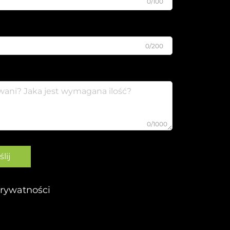
0/100
0/200
0/1000
lij
prywatności