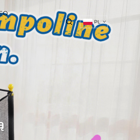
EO
PL
ą