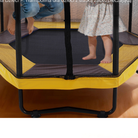
a Dzieci
>
Trampolina dla dzieci z siatką zabezpieczającą