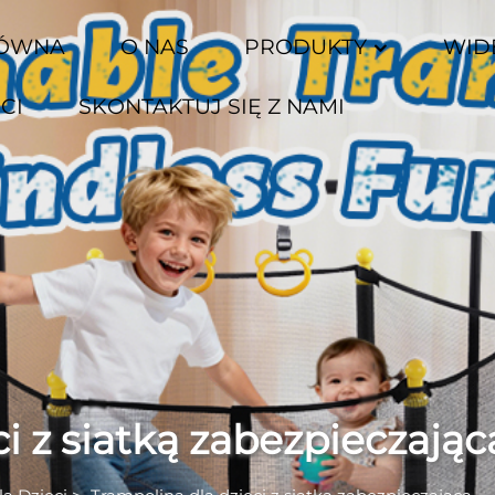
ŁÓWNA
O NAS
PRODUKTY
WID
CI
SKONTAKTUJ SIĘ Z NAMI
i z siatką zabezpieczając