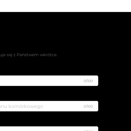
łatną ofertę
uje się z Państwem wkrótce.
0/100
0/100