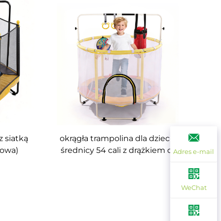
z siatką
okrągła trampolina dla dzieci o
owa)
średnicy 54 cali z drążkiem do
Adres e-mail
zawieszania się
WeChat