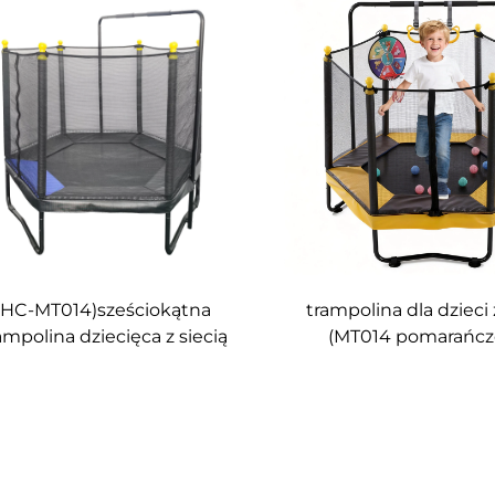
(HC-MT014)sześciokątna
trampolina dla dzieci 
ampolina dziecięca z siecią
(MT014 pomarańcz
bezpieczeństwa