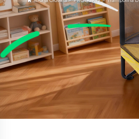
Strona Główna
>
PRODUKTY
>
Trampolina Dl