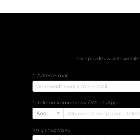
Uzyskaj bezp
Nasz przedstawiciel skontakt
Adres e-mail
Telefon komórkowy / WhatsApp
Kod
Imię i nazwisko