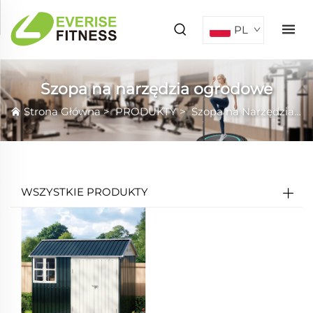
PL
Szopa na narzędzia ogrodowe
Strona Główna
>
PRODUKTY
>
Szopa na Narzędzia Ogrodnicze
WSZYSTKIE PRODUKTY