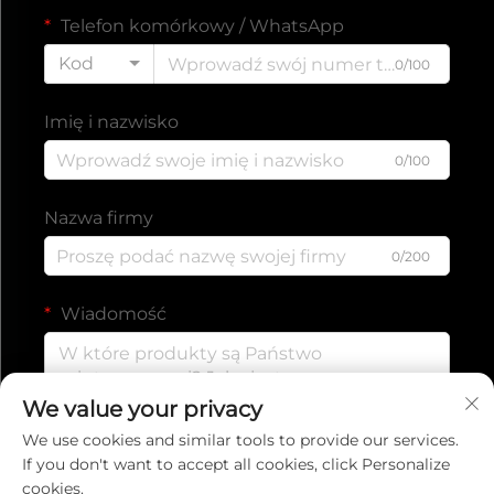
Telefon komórkowy / WhatsApp
Kod
0/100
Imię i nazwisko
0/100
Nazwa firmy
0/200
Wiadomość
We value your privacy
0/1000
We use cookies and similar tools to provide our services.
If you don't want to accept all cookies, click Personalize
cookies.
Wyślij