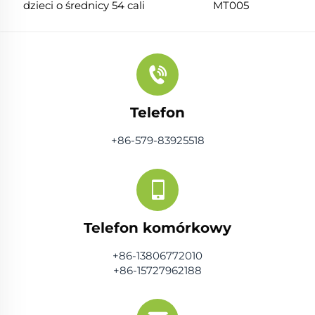
dzieci o średnicy 54 cali
MT005
z drążkiem do
zawieszania się
Telefon
+86-579-83925518
Telefon komórkowy
+86-13806772010
+86-15727962188