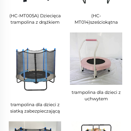
(HC-MT005A) Dziecięca
(HC-
trampolina z drążkiem
MT014)sześciokątna
do trzymania
trampolina dziecięca z
siecią bezpieczeństwa
trampolina dla dzieci z
uchwytem
trampolina dla dzieci z
siatką zabezpieczającą