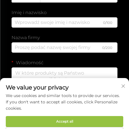
Imię i nazwisko
0/100
Nazwa firmy
0/200
Wiadomość
We value your privacy
0/1000
We use cookies and similar tools to provide our services.
If you don't want to accept all cookies, click Personalize
cookies.
Wyślij
Accept all
Prawa autorskie © 2025 EVERISE FITNESS