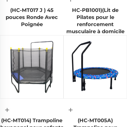
(HC-MT017 J ) 45
HC-PB1001)(Lit de
pouces Ronde Avec
Pilates pour le
Poignée
renforcement
musculaire à domicile
+
+
(HC-MT014) Trampoline
(HC-MT005A)