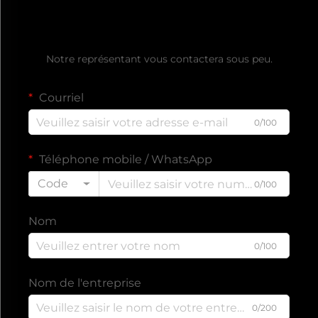
Obtenir un devis gratuit
Notre représentant vous contactera sous peu.
Courriel
0/100
Téléphone mobile / WhatsApp
Code
0/100
Nom
0/100
Nom de l'entreprise
0/200