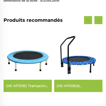
dimensions de la boîte : 82x34x18cm
Produits recommandés
(HC-MT005) Trampoline
(HC-MT005A)
à ceinture élastique
Trampoline pour enfants
avec poignée