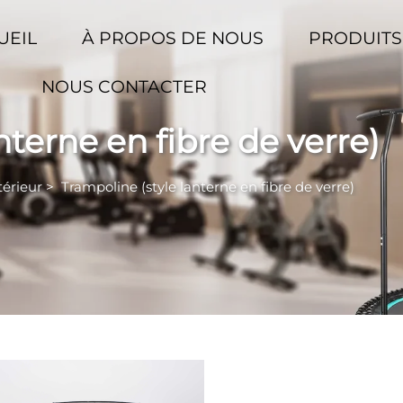
UEIL
À PROPOS DE NOUS
PRODUIT
NOUS CONTACTER
nterne en fibre de verre)
érieur
>
Trampoline (style lanterne en fibre de verre)