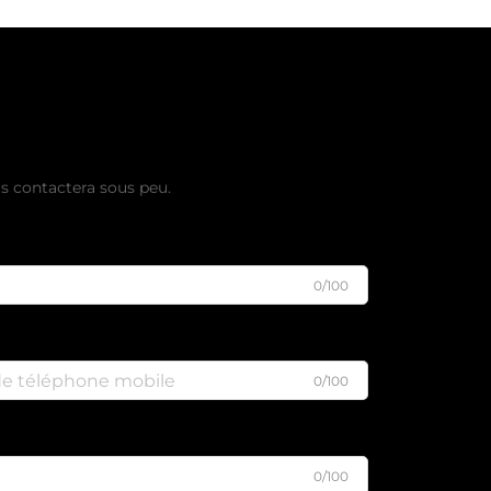
evis gratuit
s contactera sous peu.
0/100
0/100
0/100