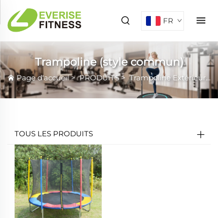
FR
Trampoline (style commun)
Page d'accueil
>
PRODUITS
>
Trampoline Extérieur
>
TOUS LES PRODUITS