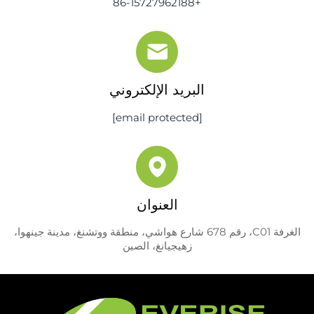
+86-15727962188
البريد الإلكتروني
[email protected]
العنوان
الغرفة C01، رقم 678 شارع هواشي، منطقة ووتشنغ، مدينة جينهوا،
زهيجيانغ، الصين