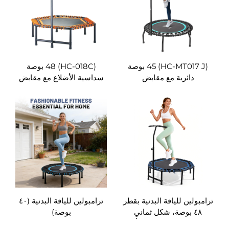
(HC-MT017 J) 45 بوصة
(HC-018C) 48 بوصة
دائرية مع مقابض
سداسية الأضلاع مع مقابض
رامبولين للياقة البدنية بقطر
ترامبولين للياقة البدنية (٤٠
٤٨ بوصة، شكل ثماني
بوصة)
لأضلاع، قابل للطي إلى أربعة