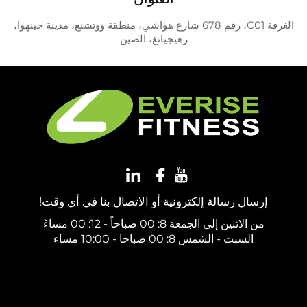
الغرفة C01، رقم 678 شارع هواشي، منطقة ووتشنغ، مدينة جينهوا،
زهيجيانغ، الصين
إرسال رسالة إلكترونية أو الاتصال بنا في أي وقت!
من الاثنين إلى الجمعة 8: 00 صباحاً - 12: 00 مساءً
السبت - الشمس 8: 00 صباحا - 10:00 مساء
احصل على عرض سعر مجاني