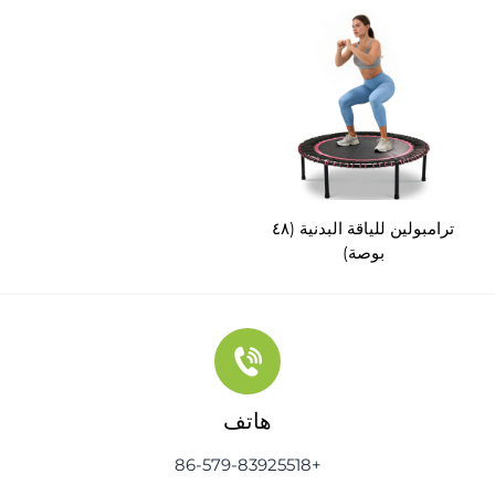
جزاء، مزوّد بمقبض (الطراز
HC-MT026)
ترامبولين للياقة البدنية (٤٨
بوصة)
هاتف
+86-579-83925518