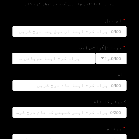
ہمارا نمائندہ جلد ہی آپ سے رابطہ کرے گا۔
ای میل
0/100
موبائل/واٹس ایپ
کوڈ
0/100
نام
0/100
کمپنی کا نام
0/200
پیغام