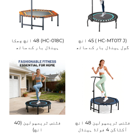
(HC-MT017 J ) 45 انچ
(HC-018C) 48 انچ چھکا
ول ہینڈل بار کے ساتھ
ہینڈل بار کے ساتھ
فٹنس ٹریمپولین 48 انچ
فٹنس ٹریمپولین (40
آکٹاگن 4 فولڈ ہینڈل
انچ)
بار کے ساتھ (ایچ سی-