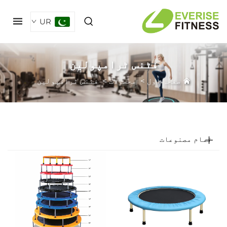
UR
فٹنس ٹرامپولین
صفحہ اول
>
محصولات
>
فٹنس ٹرامپولین
مام مصنوعات