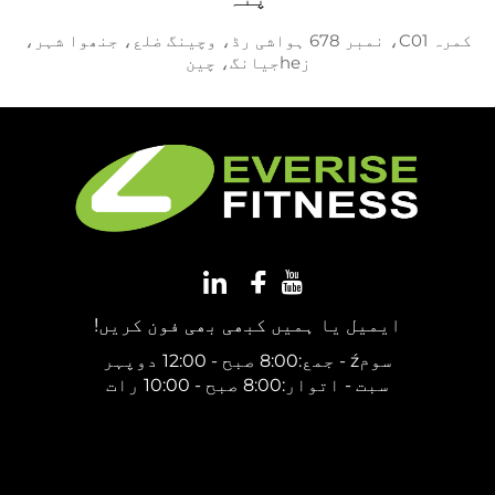
کمرہ C01، نمبر 678 ہواشی رڈ، وچینگ ضلع، جنھوا شہر،
زheجیانگ، چین
ایمیل یا ہمیں کبھی بھی فون کریں!
سومź - جمع:8:00 صبح - 12:00 دوپہر
سبت - اتوار:8:00 صبح - 10:00 رات
مفت قیمت دریافت کریں