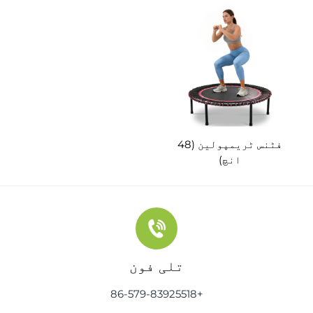
ایم ٹی 026)
فٹنس ٹریمپولین (48
انچ)
تلی فون
+86-579-83925518