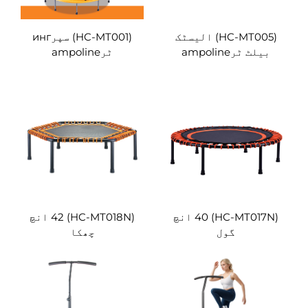
(HC-MT005) الیسٹک
(HC-MT001) سپرинг
بیلٹ ٹرampoline
ٹرampoline
(HC-MT017N) 40 انچ
(HC-MT018N) 42 انچ
گول
چھکا