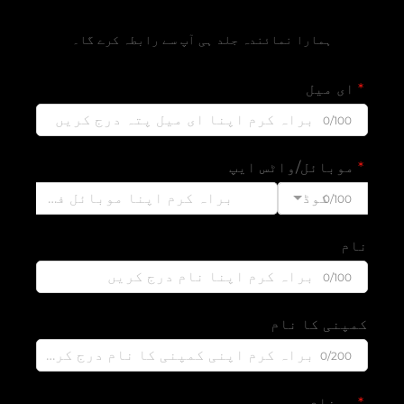
مفت قیمتی تخمین حاصل کریں
ہمارا نمائندہ جلد ہی آپ سے رابطہ کرے گا۔
ای میل
0/100
موبائل/واٹس ایپ
کوڈ
0/100
نام
0/100
کمپنی کا نام
0/200
پیغام