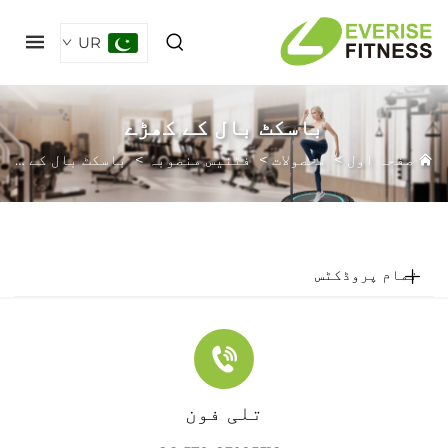
UR
باسکٹ بال کے کھڑے
فحہ اول
>
محصولات
>
فٹنیس منصوبہ
>
باسکٹ بال کے کھڑے
مام پروڈکٹس
تلی فون