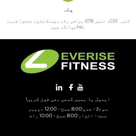
پتہ
کمرہ C01، نمبر 678 ہواشی رڈ، وچینگ ضلع، جنھوا شہر،
زheجیانگ، چین
ایمیل یا ہمیں کبھی بھی فون کریں!
سومź - جمع:8:00 صبح - 12:00 دوپہر
سبت - اتوار:8:00 صبح - 10:00 رات