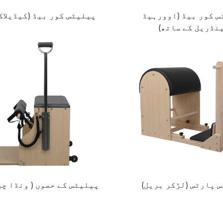
 کور بیڈ (اوورہیڈ
پیلیٹس کور بیڈ (کیڈیلاک
نڈریل کے ساتھ)
 پارٹس (لڑکر بریل)
پیلیٹس کے حصوں ( ونڈا چر 