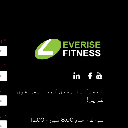
ای
00
مو
00
ایمیل یا ہمیں کبھی بھی فون
نام
کریں!
00
کمپ
سومź - جمع:8:00 صبح - 12:00
00