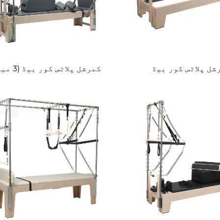
شل پلاٹس کور بیڈ
کمرشل پلاٹس کور بیڈ (3 میں 1)