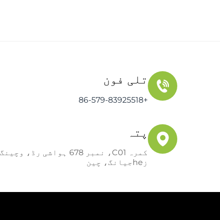
تلی فون
+86-579-83925518
پتہ
کمرہ C01، نمبر 678 ہواشی 
زheجیانگ، چین