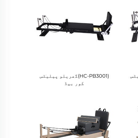
لیٹس
(HC-PB3001)گھریلو پیلیٹس
کور بیڈ