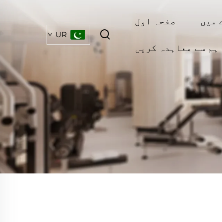
 میں
صفحہ اول
UR
ہم سے معاہدہ کریں