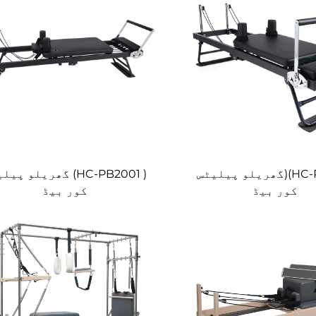
HC-PB1001)(گھریلو پیلیٹس
( HC-PB2001) گھریلو پی
کور بیڈ
کور بیڈ