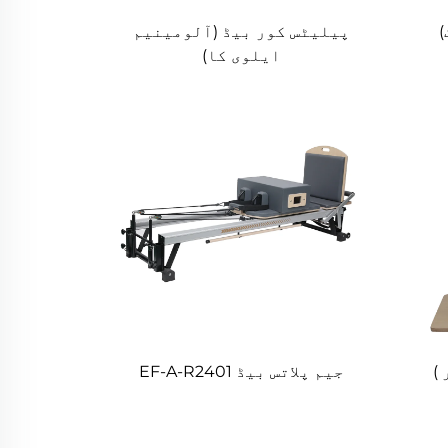
)
پیلیٹس کور بیڈ (آلومینیم
ایلوی کا)
)
جیم پلاتس بیڈ EF-A-R2401