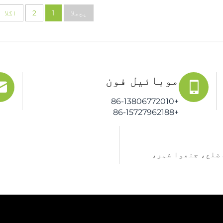
پچھلا
1
2
اگلا
موبائیل فون
+86-13806772010
+86-15727962188
رڈ، وچینگ ضلع، جنھوا شہر،