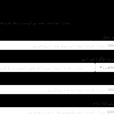
مفت قیمتی تخمین حاصل 
ہمارا نمائندہ جلد ہی آپ سے رابطہ کرے گا
 میل
0/1
بائل/واٹس ایپ
کوڈ
0/1
0/1
نی کا نام
0/2