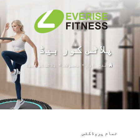
پلاٹس کور بیڈ
صفحہ اول
>
محصولات
>
پلاٹس کور بیڈ
تمام پروڈکٹس