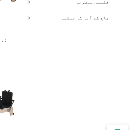
فٹنیس منصوبہ
باغ کے آلہ کا ثیکنہ
کمر