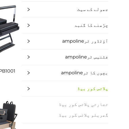
جھولے کے سیٹ
چڑھنے کا گنبد
آؤٹڈور ٹرampoline
فٹنیس ٹرampoline
بچوں کا ٹرampoline
پلاتس کور بیڈ
تجارتی پلاتس کور بیڈ
گھریلو پلاتس کور بیڈ