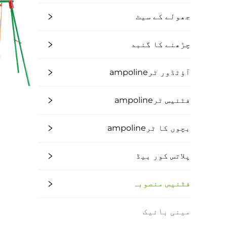
جھولے کے سیٹ
چڑھنے کا گنبد
آؤٹڈور ٹرampoline
فٹنیس ٹرampoline
بچوں کا ٹرampoline
پلاتس کور بیڈ
فٹنیس منصوبہ
مینی بائیک