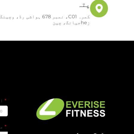
پتہ
کمرہ C01، نمبر 678 ہواشی 
زheجیانگ، چین
ای
00
مو