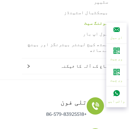
سٹیپر
بیسکٹبال استینڈز
سوئنگ سیٹ
پول اپ بار
ای میل
سمتھ کیج لینئر بیئرنگز اور بینچ
کے ساتھ
وی چیٹ
باغ کے آلہ کا ثیکنہ
وی چیٹ
تلی فون
واٹس ایپ
+86-579-83925518