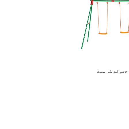
جھولے کا سیٹ