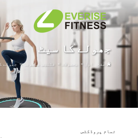
جھولے کا سیٹ
صفحہ اول
>
محصولات
>
فٹنیس منصوبہ
>
جھولے ک
تمام پروڈکٹس