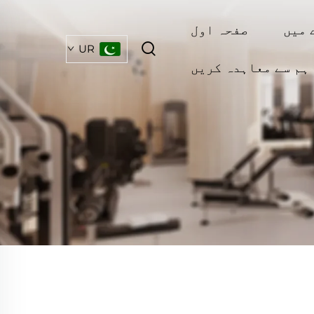
 میں
صفحہ اول
UR
ہم سے معاہدہ کریں