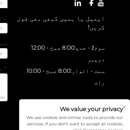
00
ایمیل یا ہمیں کبھی بھی فون
نام
کریں!
00
کمپ
سومź - جمع:8:00 صبح - 12:00
00
دوپہر
پی
سبت - اتوار:8:00 صبح - 10:00
رات
000
We value your privacy
We use cookies and similar tools to provide our
services. If you don't want to accept all cookies,