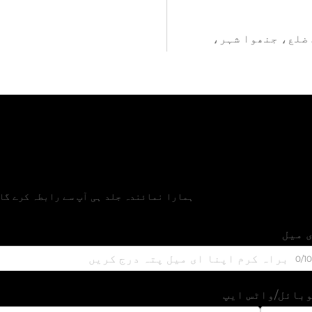
رڈ، وچینگ ضلع، جنھوا شہر،
مفت قیمتی تخمین حاصل 
ہمارا نمائندہ جلد ہی آپ سے رابطہ کرے گا
 میل
0/1
بائل/واٹس ایپ