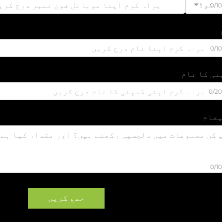
کوڈ
0/1
0/1
نی کا نام
0/2
غام
0/1
جمع کریں