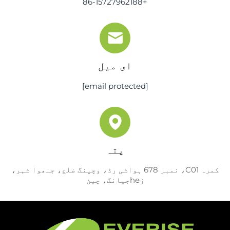
+86-15727962188
ای میل
[email protected]
پتہ
کمرہ C01، نمبر 678 ہواشی رڈ، وچینگ ضلع، جنھوا شہر،
زheجیانگ، چین