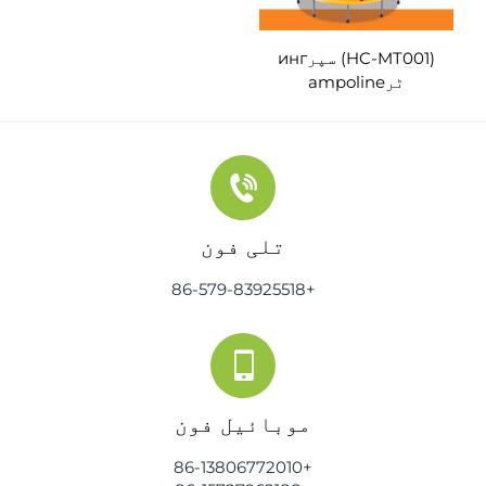
(HC-MT001) سپرинг
ٹرampoline
تلی فون
+86-579-83925518
موبائیل فون
+86-13806772010