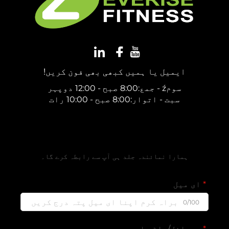
ایمیل یا ہمیں کبھی بھی فون کریں!
سومź - جمع:8:00 صبح - 12:00 دوپہر
سبت - اتوار:8:00 صبح - 10:00 رات
مفت قیمتی تخمین حاصل کریں
ہمارا نمائندہ جلد ہی آپ سے رابطہ کرے گا۔
ای میل
0/100
موبائل/واٹس ایپ