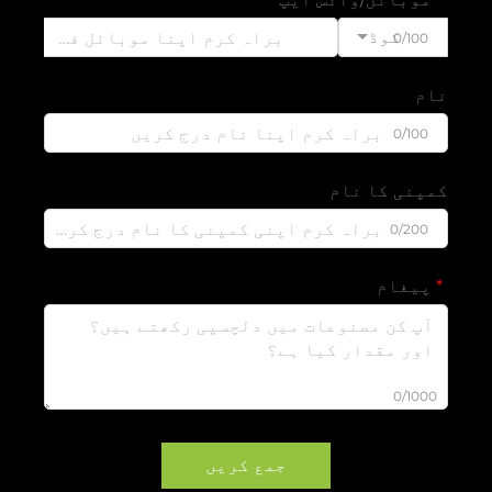
کوڈ
0/100
نام
0/100
کمپنی کا نام
0/200
پیغام
0/1000
جمع کریں