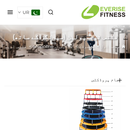
UR
فٹنس ٹریمپولین (سپرنگز کے ساتھ)
فحہ اول
>
محصولات
>
فٹنیس ٹرampoline
>
فٹنس ٹریمپولین (سپرنگز کے ساتھ)
مام پروڈکٹس