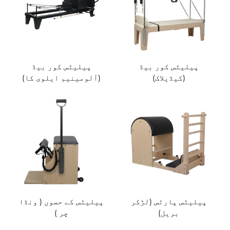
پیلیٹس کور بیڈ
پیلیٹس کور بیڈ
(کیڈیلاک)
(آلومینیم ایلوی کا)
پیلیٹس پارٹس (لڑکر
پیلیٹس کے حصوں ( ونڈا
بریل)
چر )