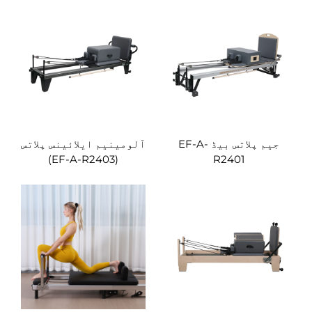
جیم پلاتس بیڈ EF-A-
آلومینیم ایلائینس پلاتس
(EF-A-R2403)
R2401