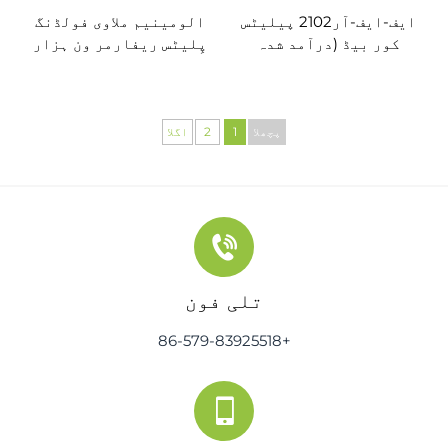
ایف-ایف-آر2102 پیلیٹس
الومینیم ملاوی فولڈنگ
کور بیڈ (درآمد شدہ
پِلیٹس ریفارمر ون ہزار
میپل لکڑی) آسٹریلیا
مارکیٹ
پچھلا
1
2
اگلا
تلی فون
+86-579-83925518