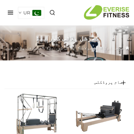
UR
کمرشل پلاٹس کور بیڈ
فحہ اول
>
محصولات
>
پلاتس کور بیڈ
>
کمرشل پلاٹس کور بیڈ
مام پروڈکٹس