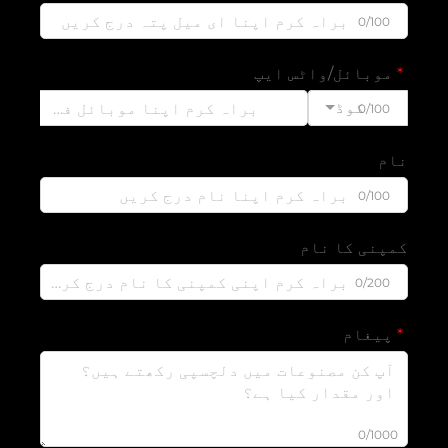
0/100
موبائل/واٹس ایپ
کوڈ
0/100
نام
0/100
کمپنی کا نام
0/200
پیغام
0/1000