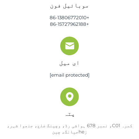
موبائیل فون
+86-13806772010
+86-15727962188
ای میل
[email protected]
پتہ
کمرہ C01، نمبر 678 ہواشی رڈ، وچینگ ضلع، جنھوا شہر،
زheجیانگ، چین