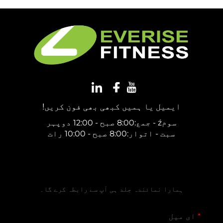
ایمیل یا ہمیں کبھی بھی فون کریں!
سومź - جمع:8:00 صبح - 12:00 دوپہر
سبت - اتوار:8:00 صبح - 10:00 رات
مفت قیمتی تخمین حاصل کریں
ہمارا نمائندہ جلد ہی آپ سے رابطہ کرے گا۔
ای میل