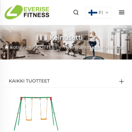
FI
Keinusetti
Kotisivu
>
TUOTTEET
>
Hyvinvointituote
>
Keinusetti
KAIKKI TUOTTEET