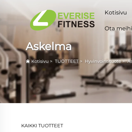
Kotisivu
Ota meihi
Askelma
Kotisivu
>
TUOTTEET
>
Hyvinvointituote
>
A
KAIKKI TUOTTEET