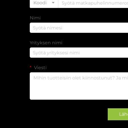
Koodi
Nimi
Yrityksen nimi
Viesti
Läh