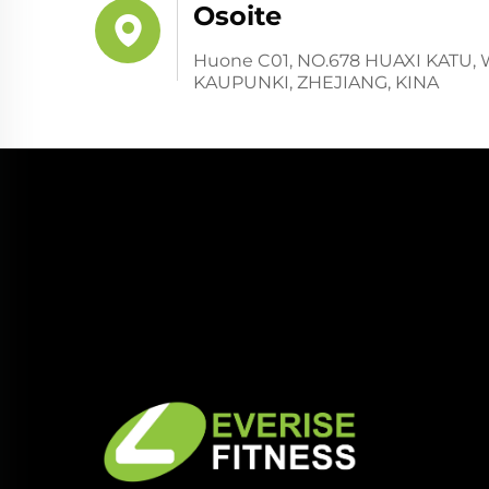
Osoite
Huone C01, NO.678 HUAXI KATU,
KAUPUNKI, ZHEJIANG, KINA