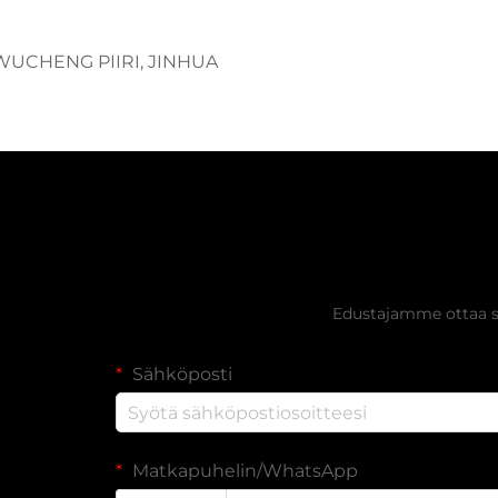
 WUCHENG PIIRI, JINHUA
Hanki ilmai
Edustajamme ottaa si
Sähköposti
Matkapuhelin/WhatsApp