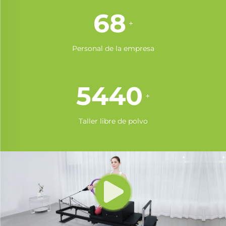
89
+
Personal de la empresa
7120
+
Taller libre de polvo