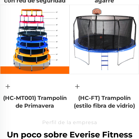
con red de seguridad
agarre
+
+
(HC-MT001) Trampolín
(HC-FT) Trampolín
de Primavera
(estilo fibra de vidrio)
Perfil de la empresa
Un poco sobre Everise Fitness