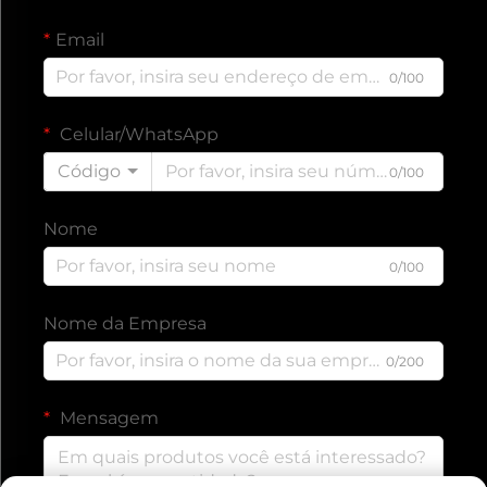
Email
0/100
Celular/WhatsApp
Código
0/100
Nome
0/100
Nome da Empresa
0/200
Mensagem