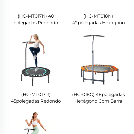
(HC-MT017N) 40
(HC-MT018N)
polegadas Redondo
42polegadas Hexágono
(HC-MT017 J)
(HC-018C) 48polegadas
45polegadas Redondo
Hexágono Com Barra
Com Barra de Direção
de Direção