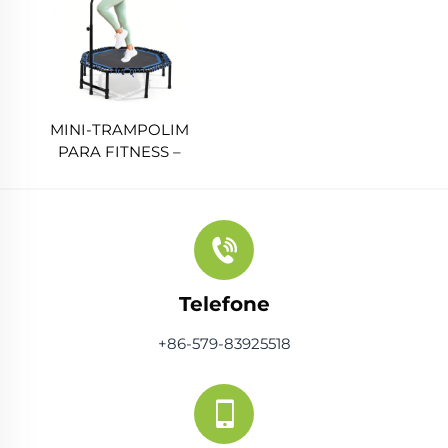
MINI-TRAMPOLIM
PARA FITNESS –
Octogonal de 48
polegadas, Dobrável em
4 partes, com Barra de
Apoio (HC-MT026)
Telefone
+86-579-83925518