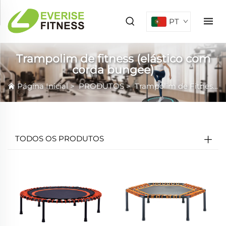
PT
Trampolim de fitness (elástico com
corda bungee)
Página Inicial
>
PRODUTOS
>
Trampolim de Fitness
TODOS OS PRODUTOS