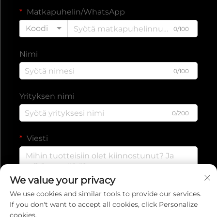
Matkapuhelin/WhatsApp
Koodi
0/100
Nimi
0/100
Yrityksen nimi
0/200
Viesti
We value your privacy
0/1000
We use cookies and similar tools to provide our services.
If you don't want to accept all cookies, click Personalize
cookies.