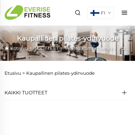
FI
Kaupallinen pilates-ydinvuode
Kotisivu
>
TUOTTEET
>
Pilates Ytimen Sänky
>
Kaupallinen pilates-ydinvuode
Etusivu >
Kaupallinen pilates-ydinvuode
KAIKKI TUOTTEET