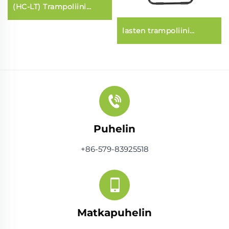
(HC-LT) Trampoliini
(kiilapuu-
lampputyylissä)
lasten trampoliini
turvaverkolla
Puhelin
+86-579-83925518
Matkapuhelin