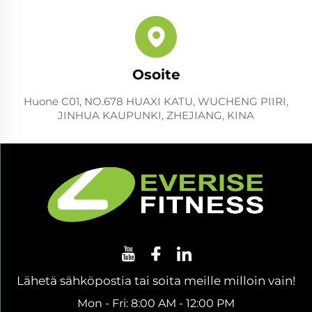
Osoite
Huone C01, NO.678 HUAXI KATU, WUCHENG PIIRI,
JINHUA KAUPUNKI, ZHEJIANG, KINA
Lähetä sähköpostia tai soita meille milloin vain!
Mon - Fri: 8:00 AM - 12:00 PM