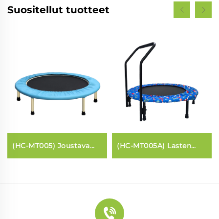
Suositellut tuotteet
(HC-MT005) Joustava
(HC-MT005A) Lasten
vyö Trampoliini
trampolini kahvarilla