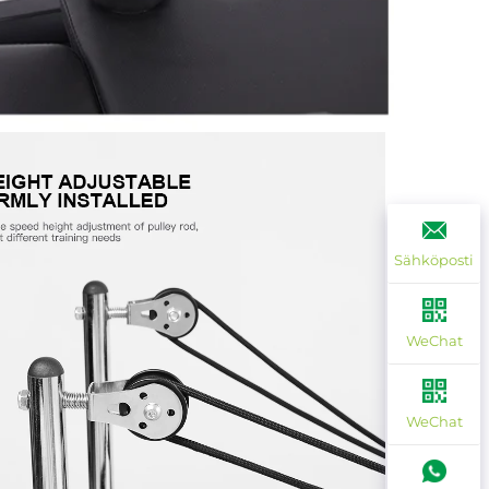
Sähköposti
WeChat
WeChat