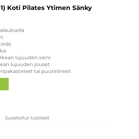
) Koti Pilates Ytimen Sänky
alauksella
mi
teräs
hka
orkean lujuuden sieni
kean lujuuden jouset
eripakasteiset tai puutelineet
Suositellut tuotteet