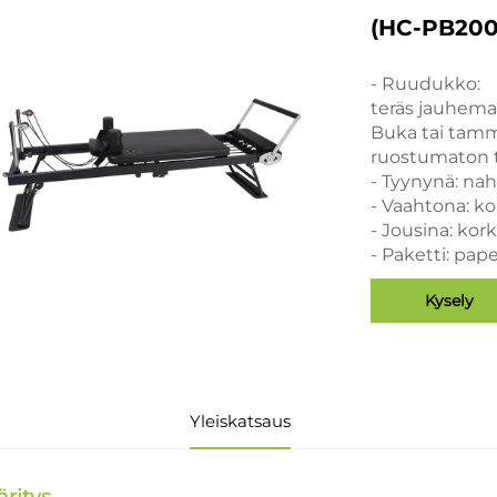
(HC-PB2001
- Ruudukko:
teräs jauhema
Buka tai tam
ruostumaton 
- Tyynynä: na
- Vaahtona: k
- Jousina: kor
- Paketti: pap
Kysely
Yleiskatsaus