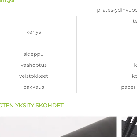
ritys
pilates-ydinvuo
t
kehys
sideppu
vaahdotus
k
veistokkeet
k
pakkaus
paperi
OTEN YKSITYISKOHDET