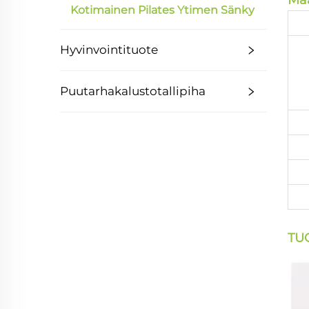
Mää
Kotimainen Pilates Ytimen Sänky
Hyvinvointituote
Puutarhakalustotallipiha
TU