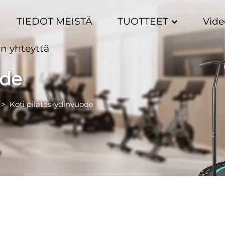
TIEDOT MEISTÄ
TUOTTEET
Vide
n yhteyttä
ode
>
Koti pilates-ydinvuode