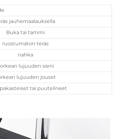
de
eräs jauhemaalauksella
Buka tai tammi
ruostumaton teräs
nahka
orkean lujuuden sieni
orkean lujuuden jouset
pakasteiset tai puutelineet