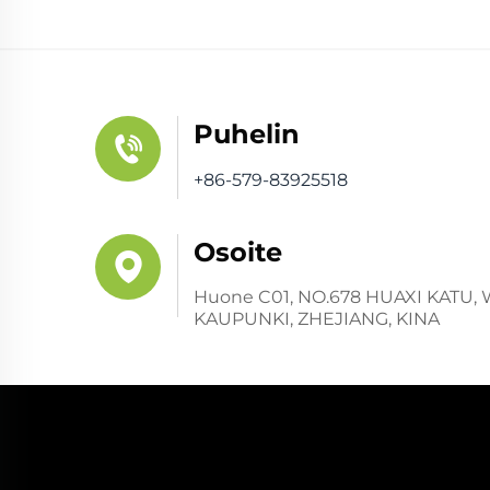
Puhelin
+86-579-83925518
Osoite
Huone C01, NO.678 HUAXI KATU,
KAUPUNKI, ZHEJIANG, KINA