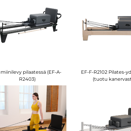
miinilevy pilaatessä (EF-A-
EF-F-R2102 Pilates-y
R2403)
(tuotu kanervas
AUSTRALIAN MARK