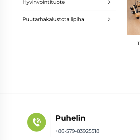
Hyvinvointituote
Puutarhakalustotallipiha
T
Puhelin
+86-579-83925518