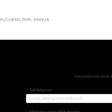
 WUCHENG PIIRI, JINHUA
Hanki ilmai
Edustajamme ottaa si
Sähköposti
Matkapuhelin/WhatsApp