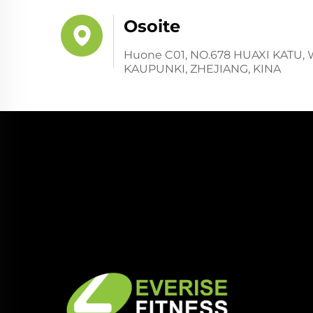
Osoite
Huone C01, NO.678 HUAXI KATU,
KAUPUNKI, ZHEJIANG, KINA