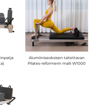
dinpatja
Alumiiniseoksisen taitettavan
ta)
Pilates-reformerin malli W1000
KINAT