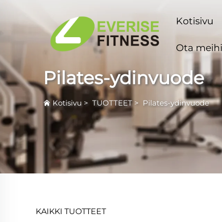
Kotisivu
Ota meihi
Pilates-ydinvuode
Kotisivu
>
TUOTTEET
>
Pilates-ydinvuode
KAIKKI TUOTTEET