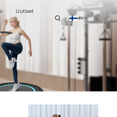
o
Uutiset
FI