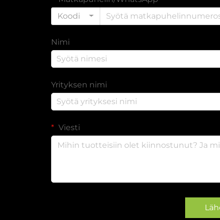
Koodi
Nimi
Yrityksen nimi
Viesti
Läh