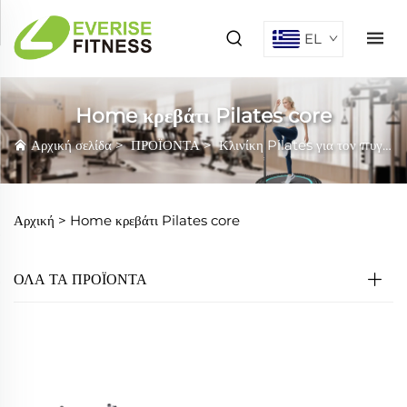
EL
Home κρεβάτι Pilates core
Αρχική σελίδα
>
ΠΡΟΪΟΝΤΑ
>
Κλινίκη Pilates για τον πυγμό
Αρχική >
Home κρεβάτι Pilates core
ΟΛΑ ΤΑ ΠΡΟΪΟΝΤΑ