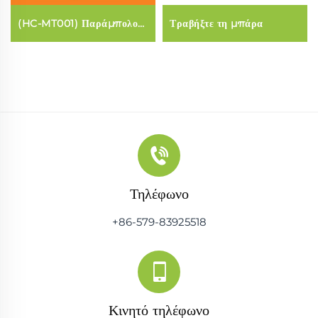
(HC-MT001) Παράμπολος
Τραβήξτε τη μπάρα
με ελαστικά
Τηλέφωνο
+86-579-83925518
Κινητό τηλέφωνο